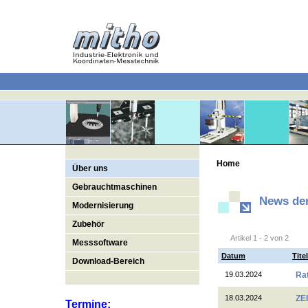
Home
Über uns
Gebrauchtmaschinen
News der
Modernisierung
Zubehör
Artikel 1 - 2 von 2
Messsoftware
Datum
Tite
Download-Bereich
19.03.2024
Rat
18.03.2024
ZE
Termine: