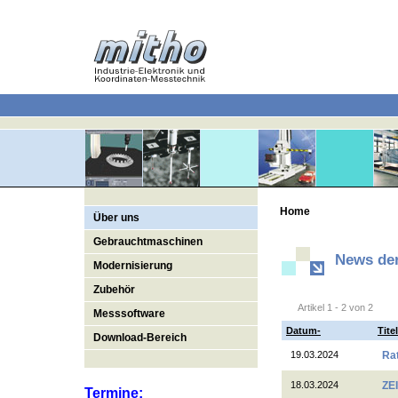
Home
Über uns
Gebrauchtmaschinen
News der
Modernisierung
Zubehör
Artikel 1 - 2 von 2
Messsoftware
Datum-
Titel
Download-Bereich
19.03.2024
Rat
18.03.2024
ZE
Termine: