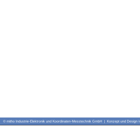
© mitho Industrie-Elektronik und Koordinaten-Messtechnik GmbH | Konzept und Design
k